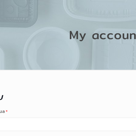
My accoun
บ
ีเมล
*