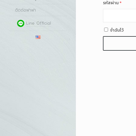
รหัสผ่าน
*
ติดต่อฟาฟา
Line Official
จำฉันไว้