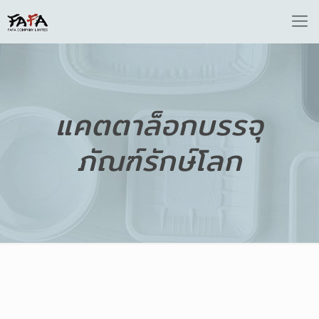
แคตตาล็อกบรรจุ
ภัณฑ์รักษ์โลก