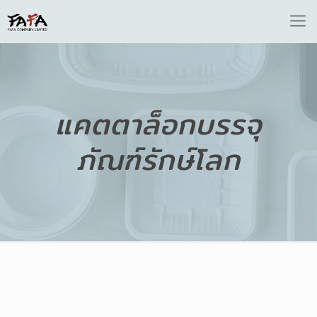
แคตตาล็อกบรรจุ
ภัณฑ์รักษ์โลก