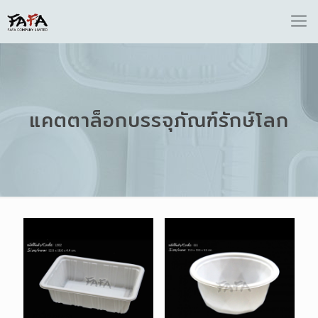
แคตตาล็อกบรรจุภัณฑ์รักษ์โลก